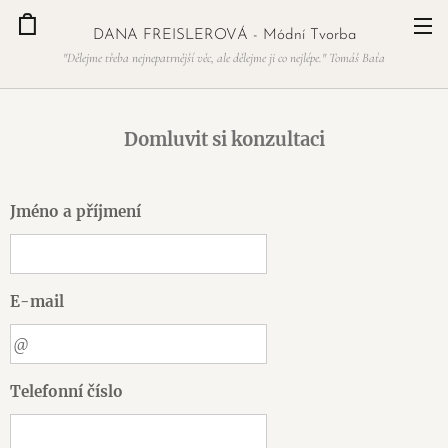
DANA FREISLEROVÁ - Módní Tvorba
"Dělejme třeba nejnepatrnější věc, ale dělejme ji co nejlépe." Tomáš Baťa
Domluvit si konzultaci
Jméno a příjmení
E-mail
Telefonní číslo