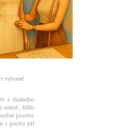
 z vybrané
v z finálního
i sukně, šířku
 možné provést
 i pocitu při