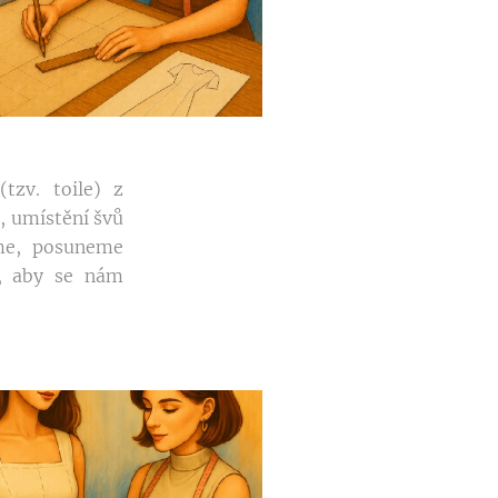
tzv. toile) z
, umístění švů
íme, posuneme
k, aby se nám