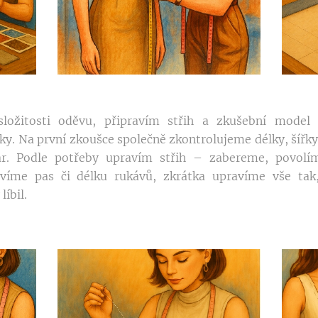
složitosti oděvu, připravím střih a zkušební model (
tky. Na první zkoušce společně zkontrolujeme délky, šířky
ar. Podle potřeby upravím střih – zabereme, povol
víme pas či délku rukávů, zkrátka upravíme vše ta
líbil.