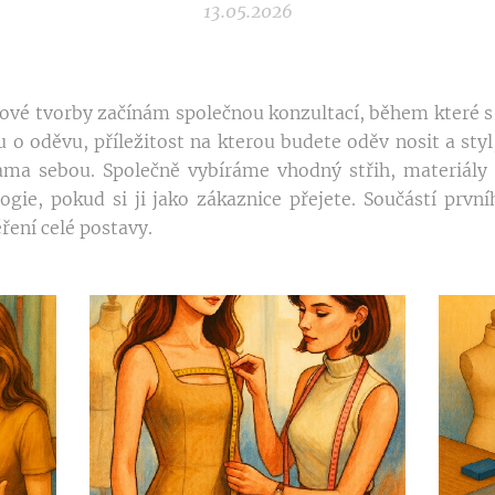
13.05.2026
ové tvorby začínám společnou konzultací, během které 
u o oděvu, příležitost na kterou budete oděv nosit a styl
sama sebou. Společně vybíráme vhodný střih, materiály
ogie, pokud si ji jako zákaznice přejete. Součástí prvn
ěření celé postavy.