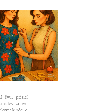
 švů, přišití
 si oděv znovu
okyny k péči o