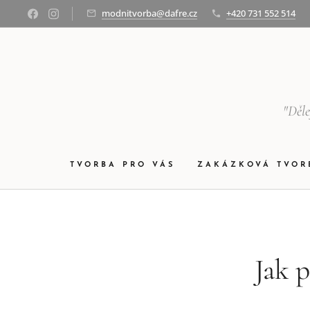
modnitvorba@dafre.cz
+420 731 552 514
"Děle
TVORBA PRO VÁS
ZAKÁZKOVÁ TVOR
Jak 