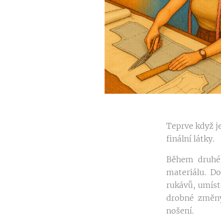
Teprve když je
finální látky.
Během druhé,
materiálu. Do
rukávů, umíst
drobné změny
nošení.