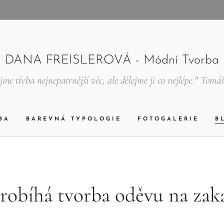
DANA FREISLEROVÁ - Módní Tvorba
jme třeba nejnepatrnější věc, ale dělejme ji co nejlépe." Tomá
BA
BAREVNÁ TYPOLOGIE
FOTOGALERIE
B
probíhá tvorba oděvu na zak