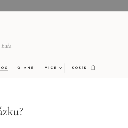
š Baťa
LOG
O MNĚ
VÍCE
KOŠÍK
ázku?