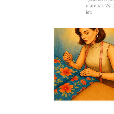
materiál. Výs
let.