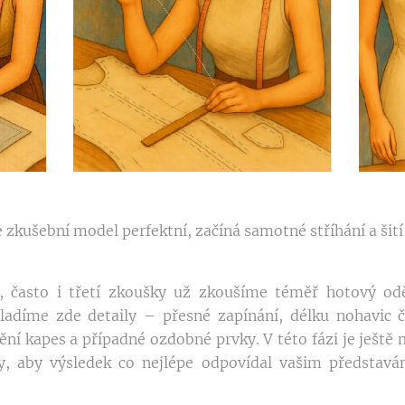
 zkušební model perfektní, začíná samotné stříhání a šití
 často i třetí zkoušky už zkoušíme téměř hotový odě
ladíme zde detaily – přesné zapínání, délku nohavic č
ění kapes a případné ozdobné prvky. V této fázi je ještě
, aby výsledek co nejlépe odpovídal vašim představám