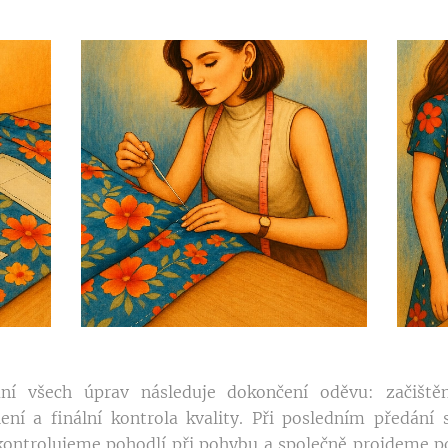
ní všech úprav následuje dokončení oděvu: začištění
lení a finální kontrola kvality. Při posledním předání
kontrolujeme pohodlí při pohybu a společně projdeme p