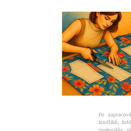
Po zapracová
knoflíků, žeh
vyzkoušíte, z