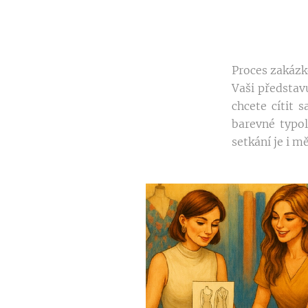
Proces zakázk
Vaši představ
chcete cítit 
barevné typol
setkání je i m