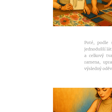
Poté, podle 
jednodušší lá
a celkový tv
ramena, upra
výsledný oděv 