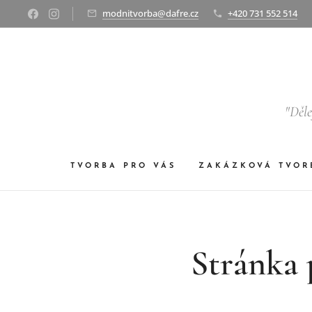
modnitvorba@dafre.cz
+420 731 552 514
"Děle
TVORBA PRO VÁS
ZAKÁZKOVÁ TVOR
Stránka 