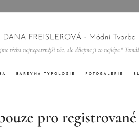
DANA FREISLEROVÁ - Módní Tvorba
jme třeba nejnepatrnější věc, ale dělejme ji co nejlépe." Tomá
BA
BAREVNÁ TYPOLOGIE
FOTOGALERIE
B
pouze pro registrované 